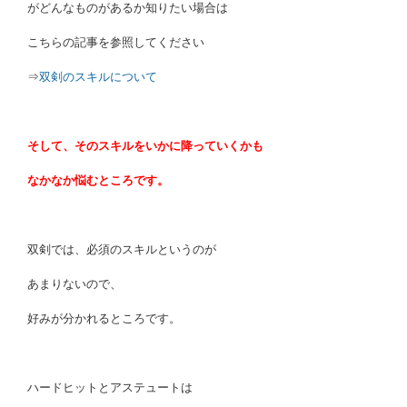
がどんなものがあるか知りたい場合は
こちらの記事を参照してください
⇒
双剣のスキルについて
そして、そのスキルをいかに降っていくかも
なかなか悩むところです。
双剣では、必須のスキルというのが
あまりないので、
好みが分かれるところです。
ハードヒットとアステュートは