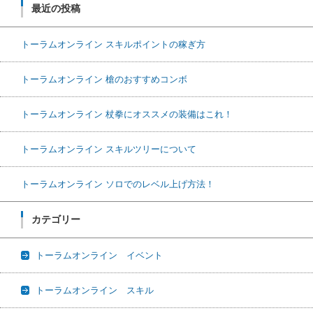
最近の投稿
トーラムオンライン スキルポイントの稼ぎ方
トーラムオンライン 槍のおすすめコンボ
トーラムオンライン 杖拳にオススメの装備はこれ！
トーラムオンライン スキルツリーについて
トーラムオンライン ソロでのレベル上げ方法！
カテゴリー
トーラムオンライン イベント
トーラムオンライン スキル