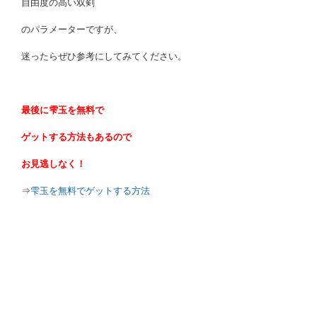
自由度の高い双剣
のパラメーターですが、
迷ったらぜひ参考にしてみてください。
最後に雫玉を無料で
ゲットする方法もあるので
お見逃しなく！
⇒
雫玉を無料でゲットする方法