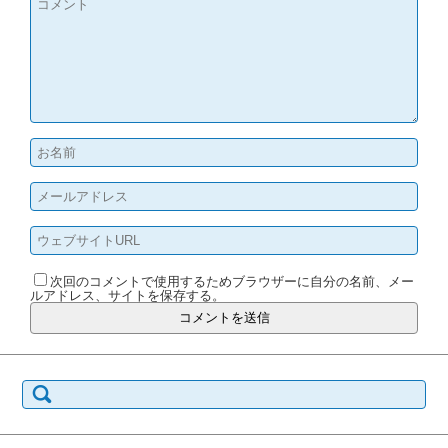
次回のコメントで使用するためブラウザーに自分の名前、メー
ルアドレス、サイトを保存する。
検索: