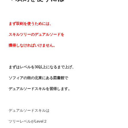
まず双剣を使うためには、
スキルツリーのデュアルソードを
獲得しなければいけません。
まずはレベルを30以上になるまで上げ、
ソフィアの街の北東にある図書館で
デュアルソードスキルを習得します。
デュアルソードスキルは
ツリーレベルがLevel２