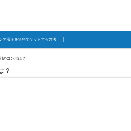
ンで雫玉を無料でゲットする方法
双剣のコンボは？
は？