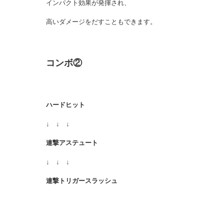
インパクト効果が発揮され、
高いダメージをだすこともできます。
コンボ②
ハードヒット
↓ ↓ ↓
連撃アステュート
↓ ↓ ↓
連撃トリガースラッシュ