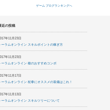
ゲーム ブログランキングへ
最近の投稿
2017年11月23日
トーラムオンライン スキルポイントの稼ぎ方
2017年11月23日
トーラムオンライン 槍のおすすめコンボ
2017年11月17日
トーラムオンライン 杖拳にオススメの装備はこれ！
2017年11月13日
トーラムオンライン スキルツリーについて