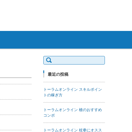
検索:
最近の投稿
トーラムオンライン スキルポイン
トの稼ぎ方
トーラムオンライン 槍のおすすめ
コンボ
トーラムオンライン 杖拳にオスス