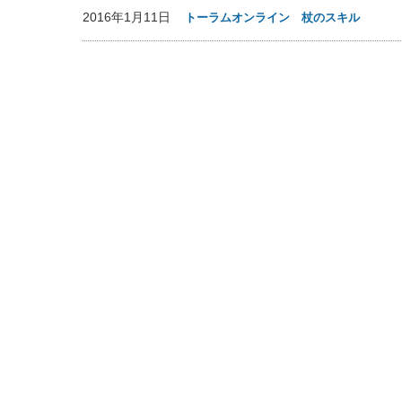
2016年1月11日
トーラムオンライン 杖のスキル